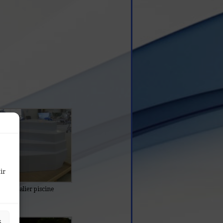
ir
Escalier piscine
s