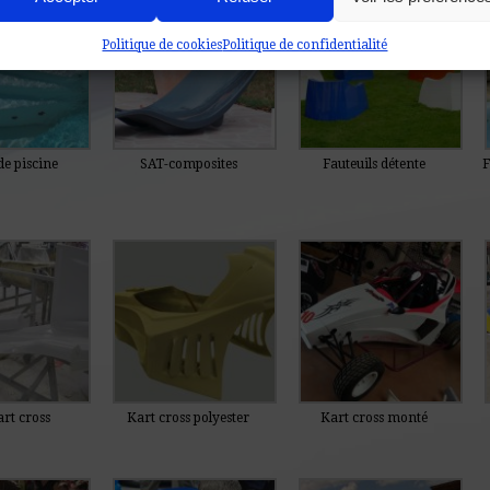
Politique de cookies
Politique de confidentialité
de piscine
SAT-composites
Fauteuils détente
F
art cross
Kart cross polyester
Kart cross monté