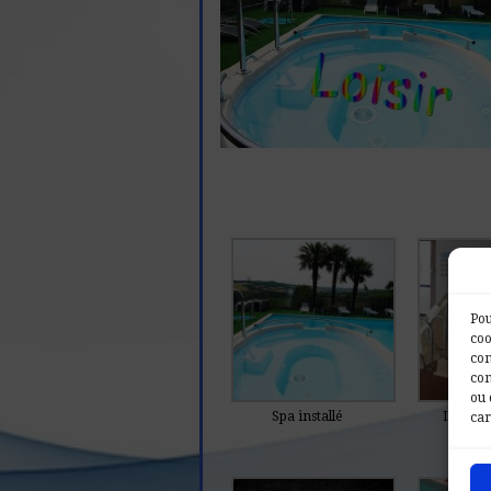
Pou
coo
con
com
ou 
Spa installé
Ludi’Spa
car