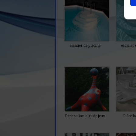
escalier de piscine
escalier 
Décoration aire de jeux
Pièce k