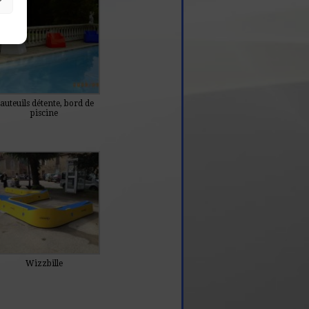
auteuils détente, bord de
piscine
Wizzbille